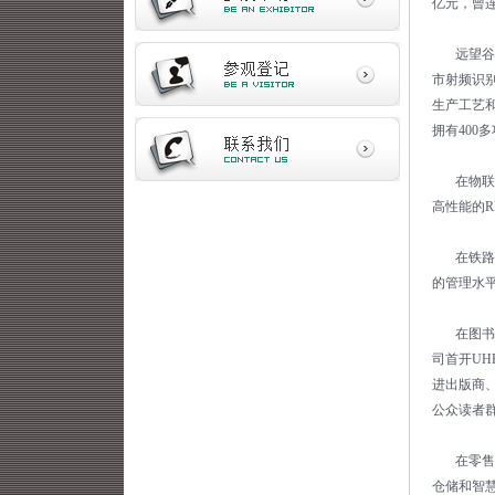
亿元，曾
远望谷专
市射频识
生产工艺和
拥有400
在物联网
高性能的R
在铁路领
的管理水
在图书领
司首开UH
进出版商
公众读者
在零售服
仓储和智