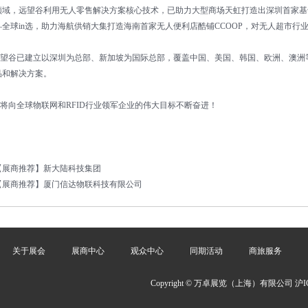
域，远望谷利用无人零售解决方案核心技术，已助力大型商场天虹打造出深圳首家基于超高
—全球in选，助力海航供销大集打造海南首家无人便利店酷铺CCOOP，对无人超市行
谷已建立以深圳为总部、新加坡为国际总部，覆盖中国、美国、韩国、欧洲、澳洲
品和解决方案。
向全球物联网和RFID行业领军企业的伟大目标不断奋进！
【展商推荐】新大陆科技集团
【展商推荐】厦门信达物联科技有限公司
关于展会
展商中心
观众中心
同期活动
商旅服务
Copyright © 万卓展览（上海）有限公司
沪I