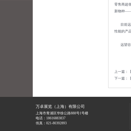
零售商超领
新物种—
目前远望
性能的产
远望谷将
上一篇：
下一篇：
万卓展览（上海）有限公司
上海市青浦区华徐公路888号1号楼
电话：18616883837
传真：021-80392893