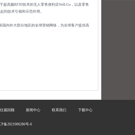
频RFID技术的无人零售便利店Well-Go，以及零售
业起到技术引领和示范作用。
等国内外大部分地区的全球营销网络，为全球客户提供高
往届回顾
新闻中心
联系我们
下载中心
CP备2021006286号-6