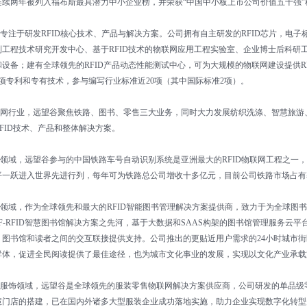
连续两年被列入福布斯最具潜力中小企业榜，并荣获“中国中小板上市公司价值五十强”
注于研发RFID核心技术、产品与解决方案。公司拥有自主研发的RFID芯片，电子标
别工程技术研究开发中心、基于RFID技术的物联网应用工程实验室、企业博士后科研
设备；建有全球领先的RFID产品动态性能测试中心，可为大规模的物联网建设提供RF
多项专利和专有技术，参与编写行业标准近20项（其中国际标准2项）。
行业，远望谷聚焦铁路、图书、零售三大业务，同时大力发展纺织洗涤、智慧旅游、烟
FID技术、产品和整体解决方案。
域，远望谷参与的中国铁路车号自动识别系统是亚洲最大的RFID物联网工程之一，开
平一跃进入世界先进行列，每年可为铁路总公司增收十多亿元，目前公司铁路市场占有率
域，作为全球领先和最大的RFID智能图书管理解决方案提供商，致力于为全球图书
F-RFID智慧图书馆解决方案之先河，基于大数据和SAAS构架的图书馆管理服务
、图书馆和读者之间的交互联接提供支持。公司推出的更贴近用户需求的24小时城市
群体，促进全民阅读提供了最佳途径，也为城市文化事业的发展，实现以文化产业承载
饰领域，远望谷是全球领先的服装零售物联网解决方案供应商，公司研发的单品级
慧门店的搭建，已在国内外诸多大型服装企业成功落地实施，助力企业实现数字化转型